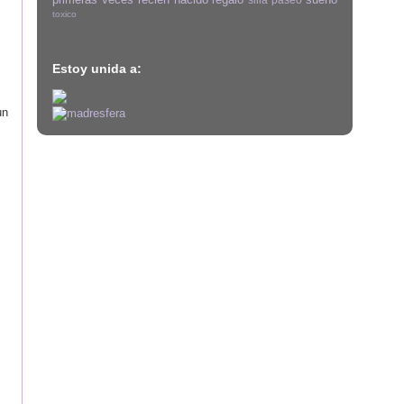
toxico
Estoy unida a:
un