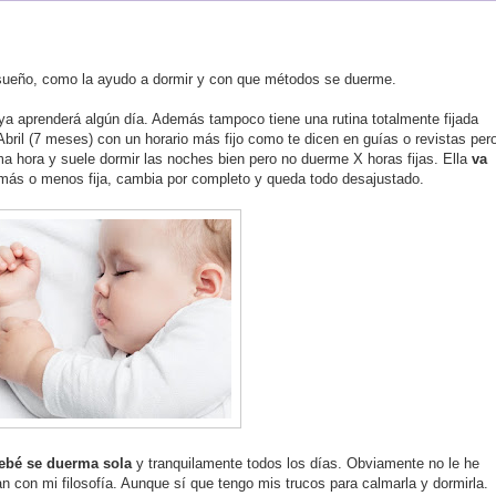
 sueño, como la ayudo a dormir
y con que métodos se
duerme.
ya aprenderá alg
ú
n día. Además tampoco tiene una rutina totalmente fijada
Abril (7 meses) con un horario más fijo como te dicen en gu
í
as o revistas per
a hora y suele dormir las noches bien pero no duerme X horas fijas.
Ella
v
a
 más o menos fija, cambia por completo y queda todo desajustado.
ebé se duerma sola
y tranquilamente todos los días. Obviamente no le he
n con mi filosof
í
a. Aunque s
í
que tengo mis trucos para calmarla y dormirla.