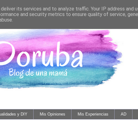
deliver its services and to analyze traffic. Your IP address and 
formance and security metrics to ensure quality of service, gen
abuse.
alidades y DIY
Mis Opiniones
Mis Experiencias
AD