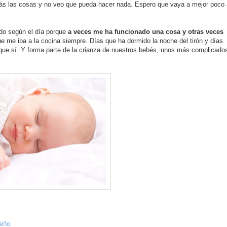
ás las cosas y no veo que pueda hacer nada. Espero que vaya a mejor poco 
ndo según el día porque
a veces me ha funcionado una cosa y otras veces
ue me iba a
la cocina
siempre. D
í
as que ha dormido la noche del tirón y d
í
as
que s
í
. Y forma parte de la crianza de nuestros bebés, unos más complicado
eño