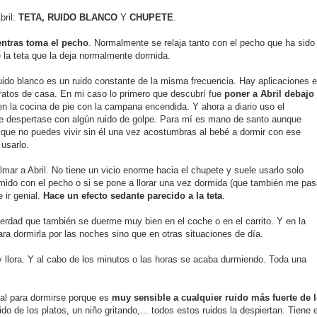
bril:
TETA, RUIDO BLANCO
Y
CHUPETE
.
ntras toma el pecho
.
Normalmente s
e relaja tanto con el pecho que ha sido
e la teta que la deja normalmente dormida.
ido blanco es un ruido constante de la misma frecuen
c
ia. Hay aplicaciones 
ratos de casa. En mi caso lo primero que descubrí fue
poner a Abril debajo
n la cocina de pie
con la campana encendida
. Y ahora a diario uso el
e despertase con alg
ú
n ruido de golpe. Para m
í
es mano de santo aunque
e que no puedes vivir sin él una vez acostumbras al bebé a dormir con ese
usarlo.
ar a Abril. No tiene un vicio enorme hacia el chupete y suele usarlo solo
mido con el pecho o si se pone a llorar una vez dormida (que también me pas
 ir genial.
Hace un efecto sedante parecido a la teta
.
verdad que también se duerme muy bien en el coche o en el carrito. Y en la
a dormirla por las noches sino que en otras situaciones de día.
y llora. Y al cabo de los minutos o las horas se acaba durmiendo. Toda una
al para dormirse porque es
muy sensible a cualquier ruido más fuerte de 
o de los platos, un niño gritando,... todos estos ruidos la despiertan. Tiene e