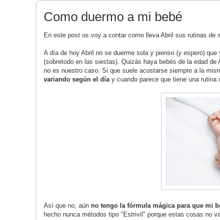
Como duermo a mi bebé
En
este post
os voy a contar como lleva Abril sus rutinas de
A día de hoy Abril no se duerme sola y pienso (y espero) que 
(sobretodo en las siestas). Quizás haya bebés de la edad de 
no es nuestro caso. Si que suele acostarse siempre a la mism
variando según el día
y c
uando parece que tiene una rutina
Así que no, a
ú
n
no tengo la f
ó
rmula mágica para que mi b
hecho nunca m
é
todos tipo
"E
strivil" porque estas cosas no va