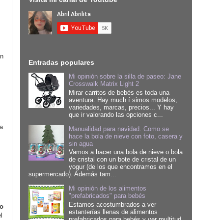
en
Entradas populares
Mi opinión sobre la silla de paseo: Jane
Crosswalk Matrix Light 2
Mirar carritos de bebés es toda una
aventura. Hay much í simos modelos,
variedades, marcas, precios... Y hay
que ir valorando las opciones c...
a
Manualidad para navidad. Como se
hace la bola de nieve con foto, casera y
sin agua
Vamos a hacer una bola de nieve o bola
de cristal con un bote de cristal de un
yogur (de los que encontramos en el
supermercado). Además tam...
Mi opinión de los alimentos
"prefabricados" para bebés
Estamos acostumbrados a ver
lo
estanterías llenas de alimentos
l
prefabricados para bebés y ver multitud