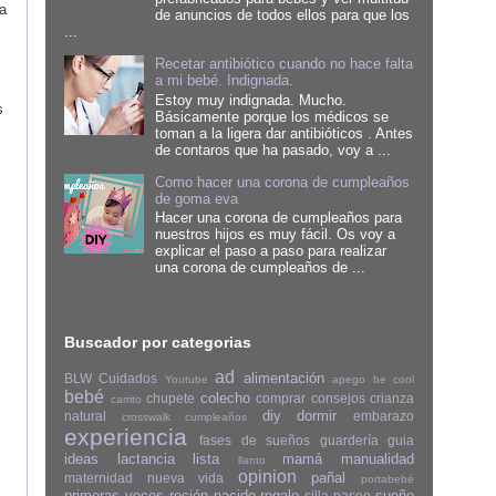
a
de anuncios de todos ellos para que los
...
Recetar antibiótico cuando no hace falta
a mi bebé. Indignada.
Estoy muy indignada. Mucho.
s
Básicamente porque los médicos se
toman a la ligera dar antibióticos . Antes
de contaros que ha pasado, voy a ...
Como hacer una corona de cumpleaños
de goma eva
Hacer una corona de cumpleaños para
nuestros hijos es muy fácil. Os voy a
explicar el paso a paso para realizar
una corona de cumpleaños de ...
Buscador por categorias
ad
alimentación
BLW
Cuidados
Youtube
apego
be cool
bebé
colecho
chupete
comprar
consejos
crianza
carrito
diy
dormir
natural
embarazo
crosswalk
cumpleaños
experiencia
fases de sueños
guardería
guia
ideas
lactancia
lista
mamá
manualidad
llanto
opinion
pañal
maternidad
nueva vida
portabebé
primeras veces
recién nacido
regalo
sueño
silla paseo