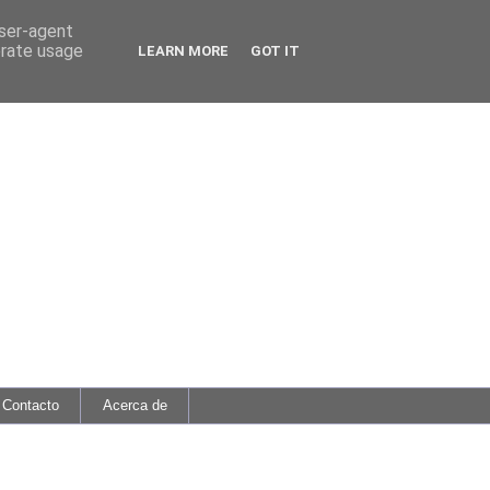
user-agent
erate usage
LEARN MORE
GOT IT
Contacto
Acerca de