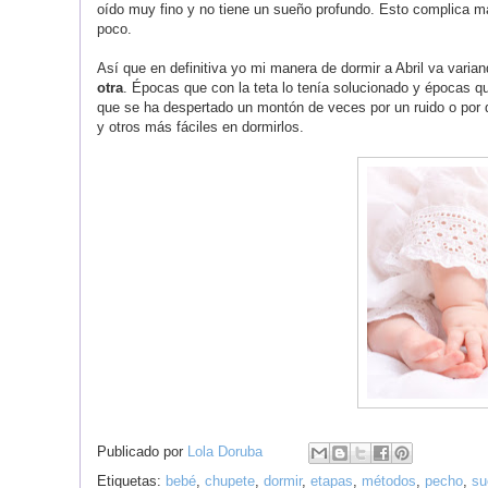
o
í
do muy fino y no tiene un sueño profundo.
E
sto complica m
poco.
Así que en definitiva yo mi manera de dormir a Abril va varia
otra
.
É
pocas que con la teta lo tenía solucionado y épocas q
que se ha despertado un montón de veces por un ruido o por 
y otros más fáciles en dormirlos.
Publicado por
Lola Doruba
Etiquetas:
bebé
,
chupete
,
dormir
,
etapas
,
métodos
,
pecho
,
su