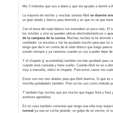
Mis 3 métodos que uso a diario y que me ayudan a dormir a A
La mayoría de noches y muchas siestas Abril
se duerme mie
un gran aliado y básico para dormirla y es que no se que tien
Con el tema del ruido blanco me extender
é
un poco más. El ru
los m
ó
viles o sino se pueden utilizar electrodom
é
sticos o apa
de
la campana de la cocina
.
Muchas noches la he dormido e
ventilador. Le encanta y me ha ayudado mucho para que no s
tengo que decir en contra de el ruido blanco que luego parec
sonido siempre y ya veremos cuando yo voy a poder dejar de 
Y el chupete (y acun
á
ndola) también me han ayudado para calm
cuando esta cansada y tiene sueño. Cuando Abril no se a dor
muy a menudo), utilizo el chupete. Para estos casos me suele
Estos son mis tres aliados para que Abril duerma. Si que es 
mochila portabebés tambi
é
n. Pero no los uso como método par
Y también h
ay
noches que por mucho que hagas llora y llora 
aventura agotadora.
En mi caso también comentar que tengo una niña muy especi
normal
ya sea un coche pitando, un golpe de un vecino, el ruid