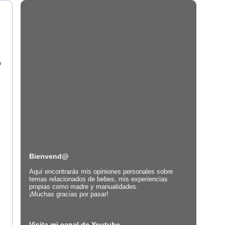
o
Bienvend@
Aquí encontrarás mis opiniones personales sobre
temas relacionados de bebes, mis experiencias
propias como madre y manualidades.
¡Muchas gracias por pasar!
Visita mi canal de Youtube