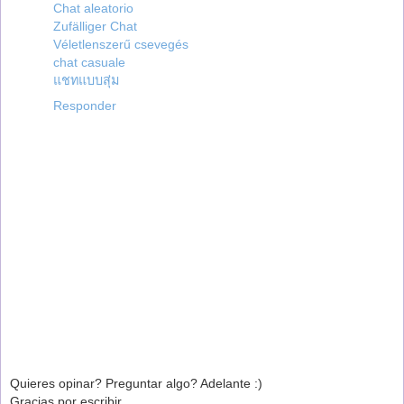
Chat aleatorio
Zufälliger Chat
Véletlenszerű csevegés
chat casuale
แชทแบบสุ่ม
Responder
Quieres opinar? Preguntar algo? Adelante :)
Gracias por escribir